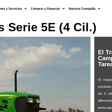
nes y Servicios
Comprar y Financiar
Nuestra Compañía
s Serie 5E (4 Cil.)
El T
Camp
Tare
Si requi
necesita
de 4 cil
diferen
preocup