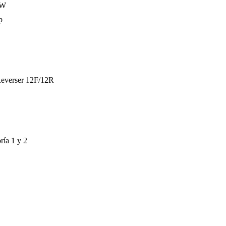
kW
p
everser 12F/12R
ría 1 y 2