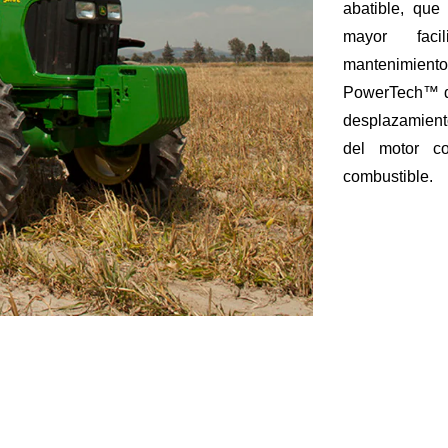
abatible, que 
mayor faci
mantenimiento
PowerTech™ de 
desplazamient
del motor c
combustible.