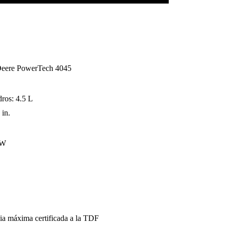
Deere PowerTech 4045
dros: 4.5 L
 in.
kW
ia máxima certificada a la TDF