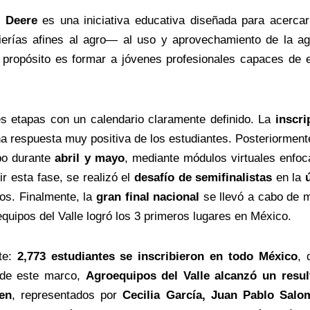
 Deere
es una iniciativa educativa diseñada para acerca
erías afines al agro— al uso y aprovechamiento de la agri
l propósito es formar a jóvenes profesionales capaces de e
es etapas con un calendario claramente definido. La
inscri
na respuesta muy positiva de los estudiantes. Posteriorment
bo durante
abril y mayo
, mediante módulos virtuales enfoc
ir esta fase, se realizó el
desafío de semifinalistas
en la
os. Finalmente, la
gran final nacional
se llevó a cabo de
equipos del Valle logró los 3 primeros lugares en México.
nte:
2,773 estudiantes se inscribieron en todo México
, 
 de este marco,
Agroequipos del Valle alcanzó un resul
en
, representados por
Cecilia García, Juan Pablo Sal