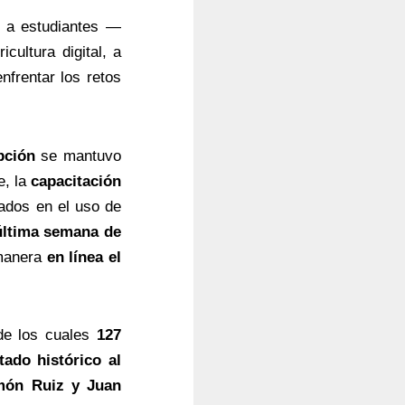
r a estudiantes —
cultura digital, a
nfrentar los retos
pción
se mantuvo
e, la
capacitación
ados en el uso de
última semana de
 manera
en línea el
de los cuales
127
tado histórico al
omón Ruiz y Juan