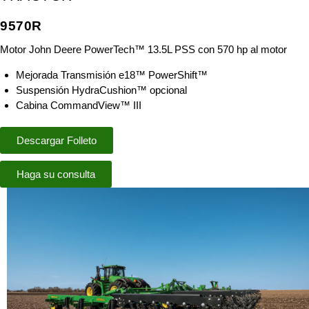
9570R
Motor John Deere PowerTech™ 13.5L PSS con 570 hp al motor
Mejorada Transmisión e18™ PowerShift™
Suspensión HydraCushion™ opcional
Cabina CommandView™ III
Descargar Folleto
Haga su consulta