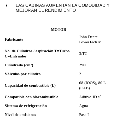
LAS CABINAS AUMENTAN LA COMODIDAD Y
MEJORAN EL RENDIMIENTO
MOTOR
John Deere
Fabricante
PowerTech M
No. de Cilindros / aspiración T=Turbo
3/TC
C=Enfriador
Cilindrada (cm³)
2900
Válvulas por cilindro
2
68 (IOOS), 80 L
Capacidad de combustible (L)
(CAB)
Compatible con biocombustible
Aditivo JD sí
Sistema de refrigeración
Agua
Nivel de emisiones
Fase I